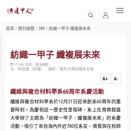
首頁
期刊總覽
388
紡織一甲子 纖複展未來
/
/
/
紡織一甲子 纖複展未來
11 Feb 2025
第388期
文／林淑惠（紡織）．攝影／逢甲大學紡織系友會
A+
A-
纖維與複合材料學系60周年系慶活動
纖維與複合材料學系於12月21日迎來創系60周年的重
要時刻。為慶祝這一歷史性里程碑，系上在育樂館盛
大舉辦了主題為「紡織一甲子、纖複展未來」的系慶
活動，吸引了來自海內外近700位系友、貴賓與在校師