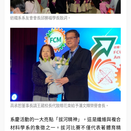
紡織系系友會會長邱勝福學長致詞。
高承恕董事長請王葳校長代致贈花束給予潘文輝榮譽會長。
系慶活動的一大亮點「拔河精神」，這是纖維與複合
材料學系的象徵之一。拔河比賽不僅代表著體育精