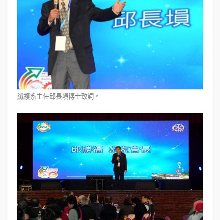
纖複系主任邱長塤博士致詞。