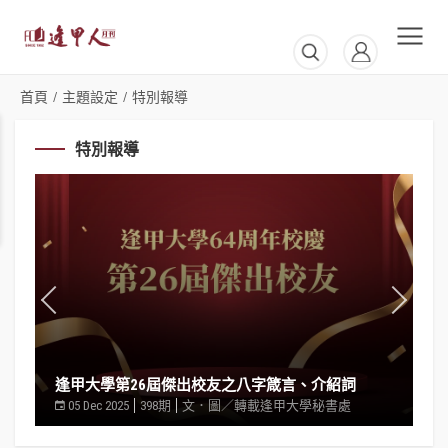
首頁
主題設定
特別報導
/
/
特別報導
逢甲大學第26屆傑出校友之八字箴言、介紹詞
匯
05 Dec 2025
398期
文．圖／轉載逢甲大學秘書處