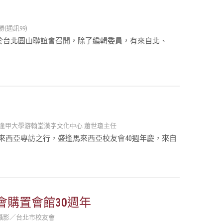
通訊99)
2日於台北圓山聯誼會召開，除了編輯委員，有來自北、
逢甲大學游翰堂漢字文化中心 蕭世瓊主任
馬來西亞專訪之行，盛逢馬來西亞校友會40週年慶，來自
會購置會館30週年
‧攝影／台北市校友會