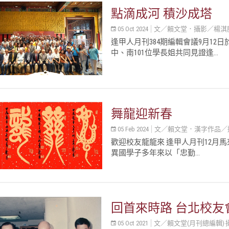
點滴成河 積沙成塔
05 Oct 2024
文／賴文堂．攝影／楊淇勝(
逢甲人月刊384期編輯會議9月1
中、南101位學長姐共同見證逢...
舞龍迎新春
05 Feb 2024
文／賴文堂．漢字作品／
歡迎校友龍龍來 逢甲人月刊12月
異國學子多年來以「忠勤...
回首來時路 台北校友
05 Oct 2021
文／賴文堂(月刊總編輯)