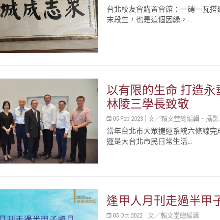
台北校友會購置會館：一磚一瓦搭建
末段生，也是這個因緣，...
以有限的生命 打造永
林陵三學長致敬
05 Feb 2023
文／賴文堂總編輯．攝影／許
當年台北市大眾捷運系統六條線完
運是大台北市民日常生活...
逢甲人月刊走過半甲
05 Oct 2022
文／賴文堂總編輯