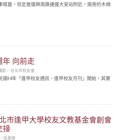
車喧囂，但走進復興南路捷運大安站附近，兩旁的木棉
週年 向前走
 攝影／台北市校友會
民國64年「逢甲校友通訊、逢甲校友月刊」開始，其實
台北市逢甲大學校友文教基金會創會
交接
／孫惠卿