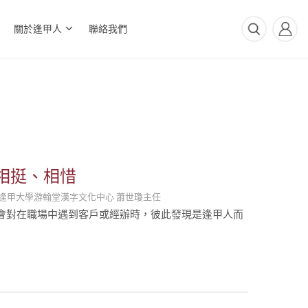
關於逢甲人
聯絡我們
相挺、相惜
逢甲大學游翰堂漢字文化中心 蕭世瓊主任
會對在職場中遇到客戶或經辦時，彼此發現是逢甲人而