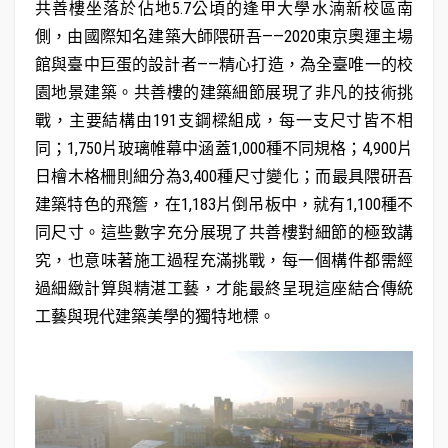
共善樓坐落於佔地5.7公頃的逢甲大學水湳新校區南
側，由國際知名建築大師隈研吾——2020東京奧運主場
館與臺中巨蛋的設計者——精心打造，為全臺唯一的校
園地景建築。共善樓的建築細節展現了非凡的技術挑
戰，主要結構由191支鋼樑組成，每一支尺寸皆不相
同；1,750片玻璃帷幕中涵蓋1,000種不同規格；4,900片
日檜木格柵則細分為3,400種尺寸變化；而最具隈研吾
建築特色的飛簷，在1,183片倒吊板中，就有1,100種不
同尺寸。這些數字充分展現了共善樓對細節的極致講
究，也意味著施工過程充滿挑戰，每一個構件都需經
過細緻計算與精湛工藝，才能最終呈現這座結合傳統
工藝與現代建築美學的獨特地標。