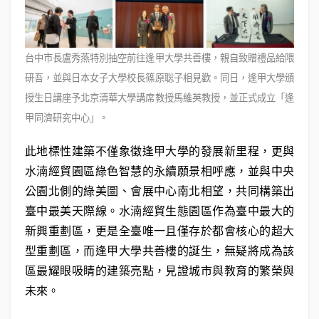
台中市長盧秀燕特別抽空前往逢甲大學共善樓，親自致贈禮品給隈
研吾，並與日本女子大學校長篠原聡子相見歡。同日，逢甲大學頒
授生日講座予北京清華大學講席教授馬維英教授，並正式成立「逢
甲同濟研究中心」。
此地標性建築不僅象徵逢甲大學的發展新里程，更與
水湳經貿園區綠色智慧的永續願景相呼應，並與中央
公園北側的綠美圖、會展中心南北相望，共同構築出
臺中最美天際線。水湳經貿生態園區作為臺中最大的
新興重劃區，更是全臺唯一且僅存於都會核心的超大
型重劃區，而逢甲大學共善樓的誕生，無疑將成為該
區最耀眼吸睛的建築亮點，見證城市與教育的繁榮與
未來。