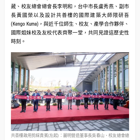
葳、校友總會總會長李明和，台中市長盧秀燕、副市
長黃國榮以及設計共善樓的國際建築大師隈研吾
(Kengo Kuma)，與近千位師生、校友、產學合作夥伴、
國際姐妹校及友校代表齊聚一堂，共同見證這歷史性
時刻。
共善樓啟用剪綵貴賓(左起)：麗明營造董事長吳春山、校友總會總