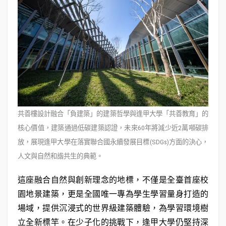
共善樓設計融合「負建築」的建築哲學與逢甲大學「共善教育」的
核心價值，建築通過低碳建築認證，未來60年將減少近2萬噸碳排
放，展現逢甲大學在落實聯合國永續發展目標(SDGs)方面的決心，
人文與自然和諧共生的典範。
這座融合自然與創新理念的地標，不僅是全臺首座校
園地景建築，更是全國唯一專為學生學習量身打造的
場域，提供沉浸式的世界級建築體驗，為學習環境樹
立全新標竿。在少子化的挑戰下，逢甲大學仍堅持深