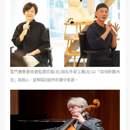
雲門舞集藝術總監鄭宗龍(右)與名作家江鵝(左)以「如何聆聽內
在」為核心，延伸探討創作的養分來源。