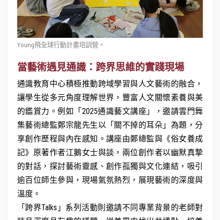
Young飛全球行動計畫培訓營。
當藝術遇見通識：跨界思維的實踐現場
通識教育中心積極推動跨域學習與人文藝術的融合，
讓學生從多元角度理解世界，豐富人文關懷素養與美
的鑑賞力。例如「2025通識藝文講座」，邀請雲門舞
集藝術總監鄭宗龍先生以「關不掉的耳朵」為題，分
享創作歷程與內在感知。講座由鄭總監與《俗女養成
記》原著作者江鵝女士與談，兩位創作者以幽默真摯
的對話，探討藝術靈感、創作孤獨與文化連結，吸引
逾百位師生參與，現場氣氛熱烈，展現藝術的深度與
溫度。
「跨界Talks」系列活動則邀請不同專業背景的老師對