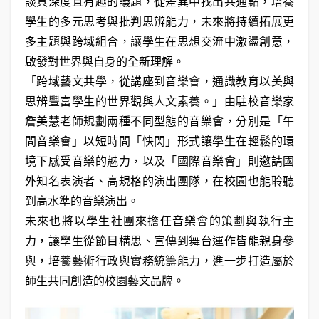
談具深度且有趣的議題，從差異中找出共通點，培養
學生的多元思考與批判思辨能力，未來將持續拓展更
多主題與跨域組合，讓學生在思想交流中激盪創意，
啟發對世界與自身的全新理解。
「跨域藝文共學，從講座到音樂會，通識教育以美與
思辨豐富學生的世界觀與人文素養。」由駐校音樂家
詹美慧老師規劃兩種不同型態的音樂會，分別是「午
間音樂會」以短時間「快閃」形式讓學生在輕鬆的環
境下感受音樂的魅力，以及「國際音樂會」則邀請國
外知名表演者、高規格的演出團隊，在校園也能聆聽
到高水準的音樂演出。
未來也將以學生社團來擔任音樂會的策劃與執行主
力，讓學生從節目構思、宣傳到舞台運作皆能親身參
與，培養藝術行政與實務統籌能力，進一步打造屬於
師生共同創造的校園藝文品牌。