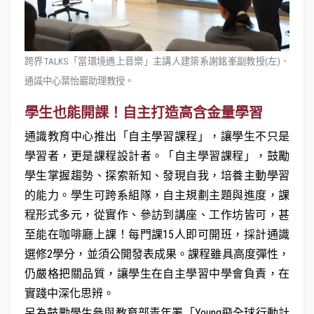
跨界TALKS「當環境遇上音樂」主講人建築系謝銘峯副教授(左)、
通識中心葉怡巖助理教授。
學生也能開課！自主打造高含金量學習
通識教育中心推出「自主學習課程」，讓學生不只是
學習者，更是課程設計者。「自主學習課程」，鼓勵
學生掌握趨勢、探索新知、發現自我，培養主動學習
的能力。學生可跨系組隊，自主規劃主題與進度，課
程形式多元，從實作、參訪到講座、工作坊皆可，甚
至能在咖啡廳上課！每門課15人即可開班，採計通識
選修2學分，並須公開發表成果。課程雖具高度彈性，
仍嚴格把關品質，讓學生在自主學習中學會負責，在
實踐中深化思辨。
另為鼓勵學生參與教育部青年署「Young飛全球行動計