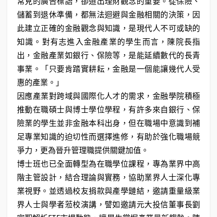
常見的廣告標語，卻道出理財觀念的重要。從保險、
儲蓄到退休準備，都無法迴避與金融相關的決策，因
此建立正確的金融觀念與知識，是現代人不可或缺的
知識。對有志進入金融產業的學生而言，陳院長指
出，金融產業如銀行、保險等，是能延續數代的長青
事業。「只要肯踏實耕耘，金融是一個能讓幾代人受
惠的產業。」
因應產業對跨域與國際化人才的需求，金融學院積極
推動在職碩士與博士學位學程，有許多來自銀行、保
險業的學生並非金融本科出身，但在職場中意識到補
足專業知識的迫切性而選擇進修，有助於強化職場競
爭力，更為晉升管理職提供關鍵加值。
博士班也已全面轉型為在職學位課程，專為業界中高
階主管設計，結合理論與實務，協助業界人士深化專
業視野。並透過校友捐款與產學鏈結，邀請重量級業
界人士與學者蒞校演講，譬如邀請元大投信董事長劉