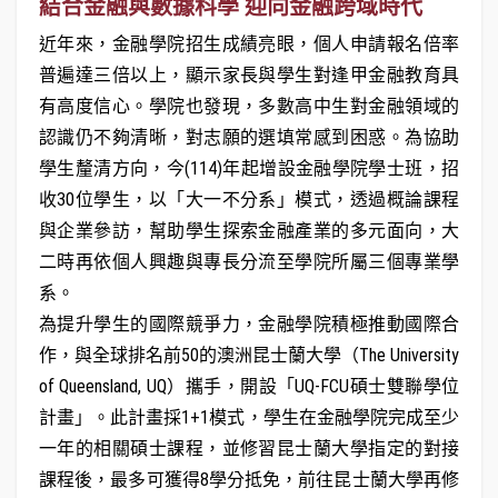
結合金融與數據科學 迎向金融跨域時代
近年來，金融學院招生成績亮眼，個人申請報名倍率
普遍達三倍以上，顯示家長與學生對逢甲金融教育具
有高度信心。學院也發現，多數高中生對金融領域的
認識仍不夠清晰，對志願的選填常感到困惑。為協助
學生釐清方向，今(114)年起增設金融學院學士班，招
收30位學生，以「大一不分系」模式，透過概論課程
與企業參訪，幫助學生探索金融產業的多元面向，大
二時再依個人興趣與專長分流至學院所屬三個專業學
系。
為提升學生的國際競爭力，金融學院積極推動國際合
作，與全球排名前50的澳洲昆士蘭大學（The University
of Queensland, UQ）攜手，開設「UQ-FCU碩士雙聯學位
計畫」。此計畫採1+1模式，學生在金融學院完成至少
一年的相關碩士課程，並修習昆士蘭大學指定的對接
課程後，最多可獲得8學分抵免，前往昆士蘭大學再修