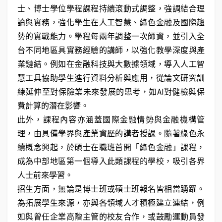
士、博士學位學程課程持續滾動式調整，強調結合理
論與實務，強化學生在人工智慧、綠色金融及國際趨
勢的實戰能力。學程每兩年調整一次師資，並引入全
台不同地區具實務經驗的講師，以強化教學深度與產
業鏈結。例如在金融科技與大數據領域，導入人工智
慧工具協助學生進行資料分析與應用，從論文研究訓
練延伸至對保險業未來發展的思考，如AI對健檢與保
費計算的潛在影響。
此外，課程內容亦涵蓋國際金融情勢與金融機構管
理，由具備學界與產業資歷的講者授課。隨著綠色永
續概念興起，於碩士在職班首開「綠色金融」課程，
成為中部地區第一個導入此類課程的學校，吸引各界
人士前來學習。
招生方面，無論是博士班或碩士班報名皆相當踴躍。
為拓展學生來源，亦與各領域人才積極建立連結，例
如與曾任企業高階主管的校友合作，或鼓勵運動員發