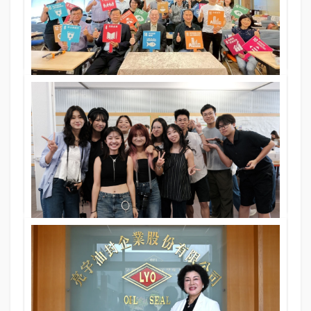
11 Nov 2025
397期
文．圖／逢甲大學漢字文化中心
校園采風
有溫度的企業家 有深度的讀書人
11 Nov 2025
397期
文．圖／逢甲大學商學院
校園采風
義大利WAVE工作營
11 Nov 2025
397期
文．圖／Lorena Alessio黃港棋