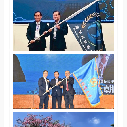
從空間出發的教育革新 寫下環境共生的新篇章｜專訪
逢甲大學總務長 陳建元博士
21 Nov 2025
397期
文／陳書芸．攝影／陳書芸、逢甲大學
聯誼活動
跨域合作與創新生態的起點
11 Nov 2025
397期
文．圖／逢甲科技聯誼會
聯誼活動