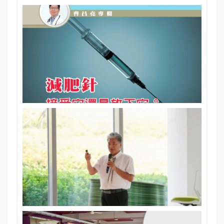
大師專欄
從慈悲到勇氣： 台灣NPO由「公益」 邁向「公義」的
漫漫長路｜侯勝宗博士專欄
05 Nov 2025
397期
文．圖／侯勝宗博士(逢甲大學公共事務與社會創新研究所特聘
教授、服務創新與行動設計中心主任)
大師專欄
減肥針 接受它還是放下它？ 從作用機轉到臨床運用(第
一章)｜曹昌堯醫學博士專欄
05 Nov 2025
397期
文／曹昌堯醫學博士(中山醫學大學內科學教授、逢甲大學
EMBA 高階101、中山醫學大學附設醫院「免疫細胞治療中心」)
焦點報導