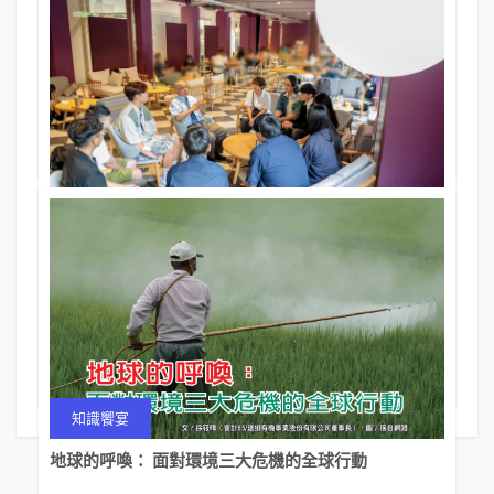
逢甲「氣候韌性」課程 李鴻源教授 談「氣候變遷的因
應與調適」 呼籲大學實踐永續責任
05 Nov 2025
397期
文．攝影／轉載逢甲大學秘書處
焦點報導
國科會大專學生研究計畫 全國第六 大魚帶小魚 逢甲老
師陪伴學生把研究變成最有價值的打工
05 Nov 2025
397期
文．攝影／轉載逢甲大學秘書處
知識饗宴
地球的呼喚： 面對環境三大危機的全球行動