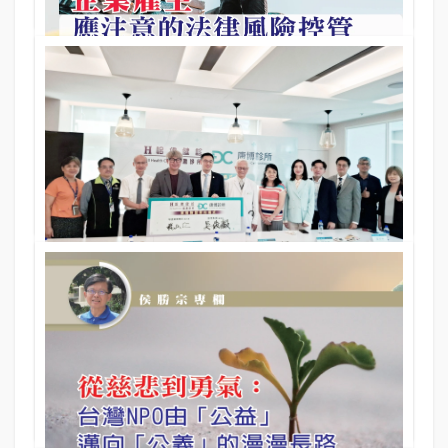
大師專欄
企業雇主 應注意的法律風險控管｜劉鈞豪律師專欄
05 Nov 2025
397期
文／劉鈞豪（逢甲大學財經法律研究所103、劉鈞豪律師事務所
主持律師）
大師專欄
哈佛健診×康博診所策略聯盟 共創健康管理新時代
05 Nov 2025
397期
文／哈佛健診、康博集團．圖／康博集團