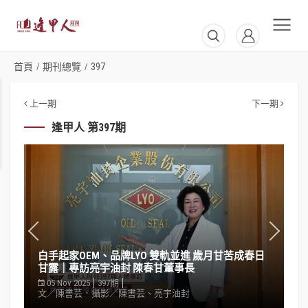
首頁
期刊總覽
397
/
/
上一期
下一期
逢甲人 第397期
日
事業轉彎處遇上人生志業 用科技守護健康 日常保養
更安康｜專訪康德隆生醫 許家菖董事長
05 Nov 2025
397期
文／陳書芸．攝影／陳書芸、康德隆生醫集團