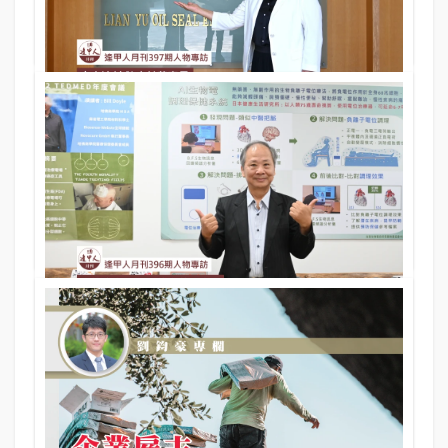
人物專訪
白手起家OEM、品牌LYO 雙軌並進 歲月甘苦成春日甘
露｜專訪亮宇油封 陳春甘董事長
05 Nov 2025
397期
文／陳書芸．攝影／陳書芸、亮宇油封
人物專訪
事業轉彎處遇上人生志業 用科技守護健康 日常保養更
安康｜專訪康德隆生醫 許家菖董事長
05 Nov 2025
397期
文／陳書芸．攝影／陳書芸、康德隆生醫集團