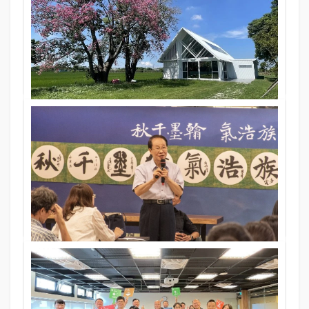
逢甲英才共朝 志業百川同源 校友情誼熱烈綻放 席開40
桌共襄盛舉
11 Nov 2025
397期
文／賴俊銘(銀保72)．圖／郭瑋堃(電子89)
知識饗宴
葡萄園裡的白色小屋 媽厝紫葡小書屋
11 Nov 2025
397期
文．圖／媽厝國小校長 楊惠如
校園采風
跨越三代書畫名家匯聚 逢甲大學展現民族浩氣