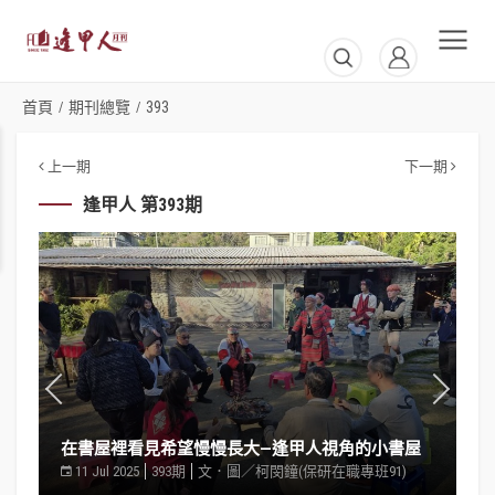
首頁
期刊總覽
393
/
/
上一期
下一期
逢甲人 第393期
長期照顧的法律風險 你我都該關心
帶
11 Jul 2025
393期
屋
「
文／劉鈞豪律師（逢甲大學財經法律研究所103、劉鈞豪律
師事務所主持律師）